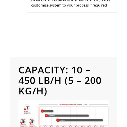
customize system to your process if required
Capacity: 10 - 450 lb/h (5 - 200 kg/h)
CAPACITY: 10 –
450 LB/H (5 – 200
KG/H)