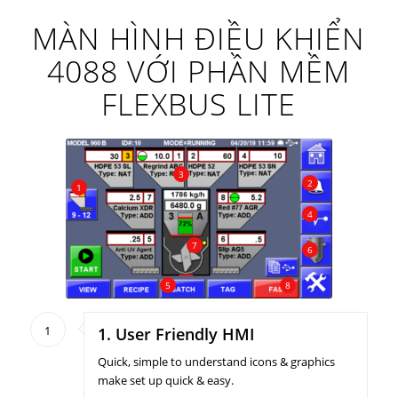
MÀN HÌNH ĐIỀU KHIỂN
4088 VỚI PHẦN MỀM
FLEXBUS LITE
3
2
1
4
7
6
5
8
1
1. User Friendly HMI
Quick, simple to understand icons & graphics
make set up quick & easy.