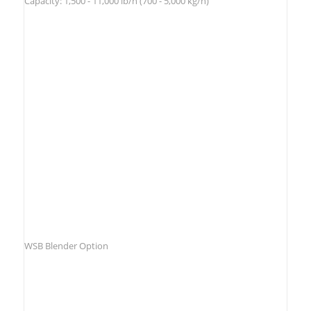
Capacity: 1,500 - 11,000 lb/h (700 - 5,000 kg/h)
WSB Blender Option