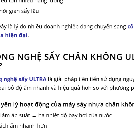
iêu tốn nhiều năng lượng
hời gian sấy lâu
ây là lý do nhiều doanh nghiệp đang chuyển sang
cô
a hiện đại
.
NG NGHỆ SẤY CHÂN KHÔNG U
?
g nghệ sấy ULTRA
là giải pháp tiên tiến sử dụng ng
oại bỏ độ ẩm nhanh và hiệu quả hơn so với phương p
yên lý hoạt động của máy sấy nhựa chân khô
iảm áp suất → hạ nhiệt độ bay hơi của nước
ách ẩm nhanh hơn