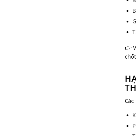
B
G
T
👉 V
chốt
HẠ
T
Các 
K
P