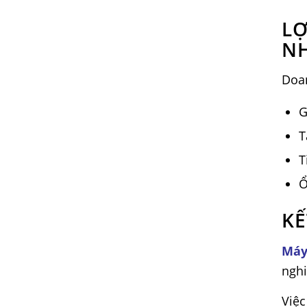
LỢ
N
Doa
G
T
T
Ổ
KẾ
Máy
nghi
Việc