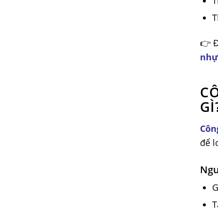
T
T
👉 Đ
nhự
CÔ
GÌ
Côn
để l
Ngu
G
T