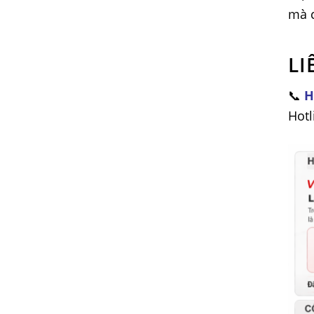
mà c
LI
📞
H
Hotl