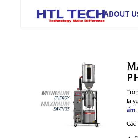
ABOUT U
M
P
Tro
là y
ẩm
Các 
B