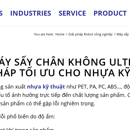
S
INDUSTRIES
SERVICE
PRODUCT
You are here:
Home
/
Giải pháp Robot công nghiệp
/
Máy sấy 
ÁY SẤY CHÂN KHÔNG ULTR
HÁP TỐI ƯU CHO NHỰA K
ng sản xuất
nhựa kỹ thuật
như PET, PA, PC, ABS…, đ
ếu tố ảnh hưởng trực tiếp đến chất lượng sản phẩm. 
, sản phẩm có thể gặp lỗi nghiêm trọng.
lỗi phổ biến do độ ẩm:
ọt khí trong sản phẩm