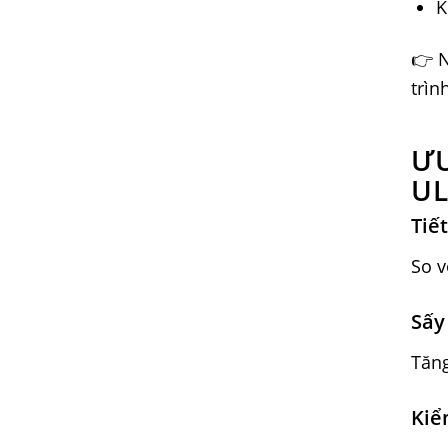
K
👉 
trìn
ƯU
U
Tiế
So v
Sấy
Tăng
Kiể