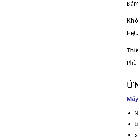
Đảm
Khô
Hiệu
Thi
Phù
ỨN
Máy
N
L
S