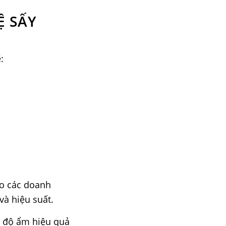
Ệ SẤY
:
ho các doanh
và hiệu suất.
t độ ẩm hiệu quả