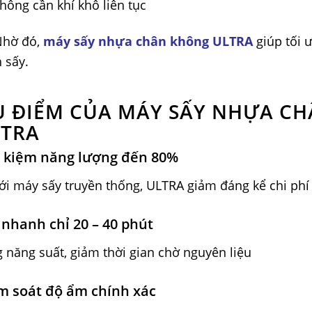
hông cần khí khô liên tục
Nhờ đó,
máy sấy nhựa chân không ULTRA
giúp tối 
h sấy.
 ĐIỂM CỦA MÁY SẤY NHỰA C
LTRA
t kiệm năng lượng đến 80%
ới máy sấy truyền thống, ULTRA giảm đáng kể chi phí
 nhanh chỉ 20 – 40 phút
 năng suất, giảm thời gian chờ nguyên liệu
m soát độ ẩm chính xác