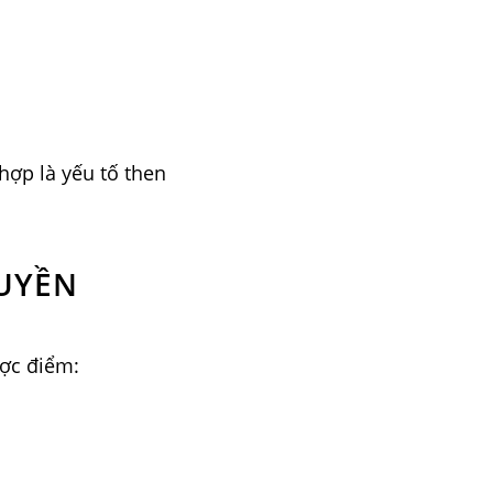
ợp là yếu tố then
UYỀN
ược điểm: