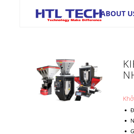
ABOUT U
K
N
Khở
Đ
N
G