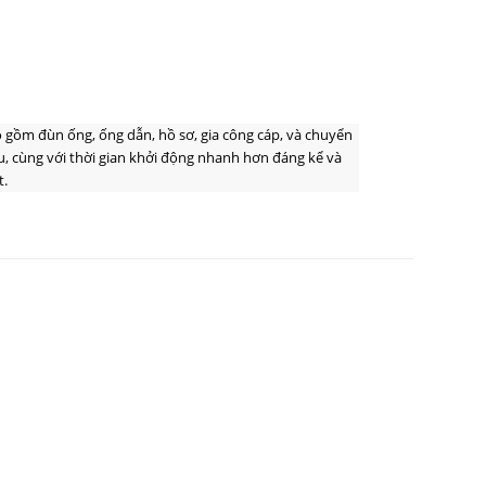
 gồm đùn ống, ống dẫn, hồ sơ, gia công cáp, và chuyển
ệu, cùng với thời gian khởi động nhanh hơn đáng kể và
t.