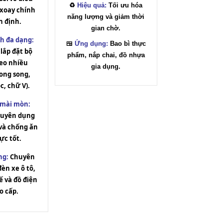
♻️
Hiệu quả:
Tối ưu hóa
 xoay chính
năng lượng và giảm thời
n định.
gian chờ.
h đa dạng:
🍱
Ứng dụng:
Bao bì thực
lắp đặt bộ
phẩm, nắp chai, đồ nhựa
eo nhiều
gia dụng.
ong song,
c, chữ V).
 mài mòn:
chuyên dụng
 và chống ăn
ực tốt.
ng:
Chuyên
èn xe ô tô,
ế và đồ điện
o cấp.