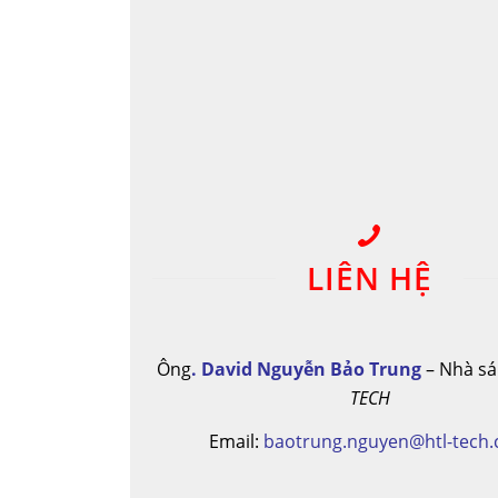
LIÊN HỆ
Ông
. David Nguyễn Bảo Trung
– Nhà sá
TECH
Email
:
baotrung.nguyen@htl-tech