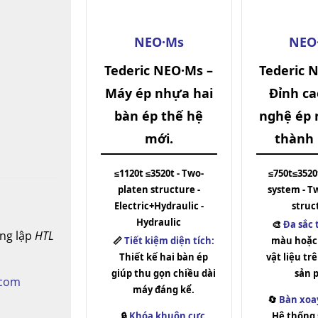
NEO·Ms
NEO
Tederic NEO·Ms –
Tederic 
Máy ép nhựa hai
Đỉnh ca
bàn ép thế hệ
nghệ ép 
mới.
thành 
≤1120t ≤3520t - Two-
≤750t≤3520
platen structure -
system - T
Electric+Hydraulic -
struc
Hydraulic
🎨
Đa sắc 
ng lập
HTL
📏
Tiết kiệm diện tích:
màu hoặc 
Thiết kế hai bàn ép
vật liệu t
giúp thu gọn chiều dài
sản 
.com
máy đáng kể.
🔄
Bàn xoay
🔒
Khóa khuôn cực
Hệ thống 