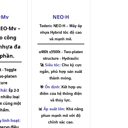
·Mv
NEO·H
Tederic NEO·H – Máy ép
NEO·Mv –
nhựa Hybrid tốc độ cao
o công
và mạnh mẽ.
nhựa đa
≤480t ≤5500t - Two-platen
phần.
structure - Hydraulic
🚀
Siêu tốc:
Chu kỳ cực
t - Toggle
ngắn, phù hợp sản xuất
wo-platen
thành mỏng.
ture
🎯
Ổn định:
Kết hợp ưu
thái:
Ép 2-3
điểm của hệ thống điện
nhiều loại
và thủy lực.
rên cùng một
📊
Áp suất lớn:
Khả năng
phẩm.
phun mạnh mẽ với độ
 linh hoạt:
chính xác cao.
servo điều