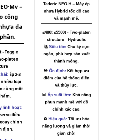
Tederic NEO·H – Máy ép
NEO·Mv –
nhựa Hybrid tốc độ cao
o công
và mạnh mẽ.
nhựa đa
≤480t ≤5500t - Two-platen
phần.
structure - Hydraulic
🚀
Siêu tốc:
Chu kỳ cực
t - Toggle
ngắn, phù hợp sản xuất
wo-platen
thành mỏng.
ture
🎯
Ổn định:
Kết hợp ưu
thái:
Ép 2-3
điểm của hệ thống điện
nhiều loại
và thủy lực.
rên cùng một
📊
Áp suất lớn:
Khả năng
phẩm.
phun mạnh mẽ với độ
 linh hoạt:
chính xác cao.
servo điều
♻️
Hiệu quả:
Tối ưu hóa
 xoay chính
năng lượng và giảm thời
n định.
gian chờ.