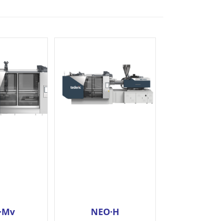
·Mv
NEO·H