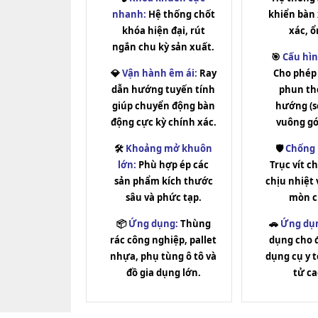
nhanh:
Hệ thống chốt
khiển bàn
khóa hiện đại, rút
xác, ổ
ngắn chu kỳ sản xuất.
🎯
Cấu hìn
💎
Vận hành êm ái:
Ray
Cho phép 
dẫn hướng tuyến tính
phun th
giúp chuyển động bàn
hướng (s
động cực kỳ chính xác.
vuông gó
🛠️
Khoảng mở khuôn
🛡️
Chống
lớn:
Phù hợp ép các
Trục vít 
sản phẩm kích thước
chịu nhiệt
sâu và phức tạp.
mòn c
📦
Ứng dụng:
Thùng
🚗
Ứng dụ
rác công nghiệp, pallet
dụng cho đ
nhựa, phụ tùng ô tô và
dụng cụ y t
đồ gia dụng lớn.
tử ca