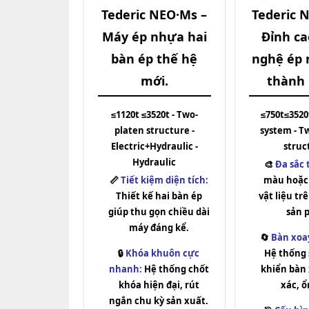
Tederic NEO·Ms –
Tederic 
Máy ép nhựa hai
Đỉnh ca
bàn ép thế hệ
nghệ ép 
mới.
thành 
≤1120t ≤3520t - Two-
≤750t≤3520
platen structure -
system - T
Electric+Hydraulic -
struc
Hydraulic
🎨
Đa sắc 
📏
Tiết kiệm diện tích:
màu hoặc 
Thiết kế hai bàn ép
vật liệu t
giúp thu gọn chiều dài
sản 
máy đáng kể.
🔄
Bàn xoay
🔒
Khóa khuôn cực
Hệ thống 
nhanh:
Hệ thống chốt
khiển bàn
khóa hiện đại, rút
xác, ổ
ngắn chu kỳ sản xuất.